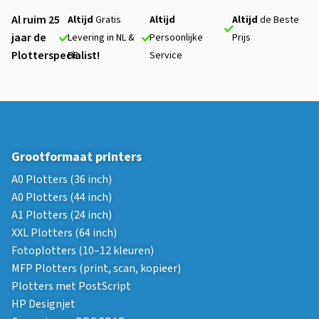
Al ruim 25
Altijd
Gratis
Altijd
Altijd
de Beste
jaar de
Levering in NL &
Persoonlijke
Prijs
Plotterspecialist!
BE
Service
Grootformaat printers
A0 Plotters (36 inch)
A0 Plotters (44 inch)
A1 Plotters (24 inch)
XXL Plotters (64 inch)
Fotoplotters (10–12 kleuren)
MFP Plotters (print, scan, kopieer)
Plotters met PostScript
HP Designjet