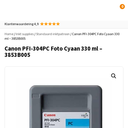
0
Klantenwaardering 4,9
Home
/
Inkt supplies
/
Standaard inktpatroon
/ Canon PFI-304PC Foto Cyaan 330
ml – 3853B005
Canon PFI-304PC Foto Cyaan 330 ml –
3853B005