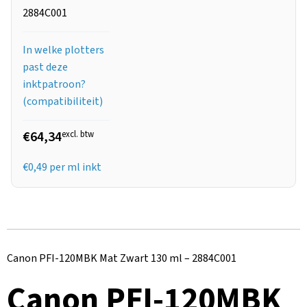
2884C001
In welke plotters
past deze
inktpatroon?
(compatibiliteit)
€64,34
excl. btw
€
0,49
per ml inkt
Canon PFI-120MBK Mat Zwart 130 ml – 2884C001
Canon PFI-120MBK