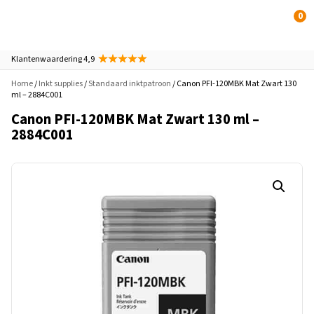
0
Klantenwaardering 4,9
Home
/
Inkt supplies
/
Standaard inktpatroon
/ Canon PFI-120MBK Mat Zwart 130
ml – 2884C001
Canon PFI-120MBK Mat Zwart 130 ml –
2884C001