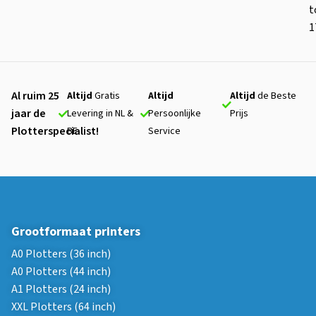
t
1
Al ruim 25
Altijd
Gratis
Altijd
Altijd
de Beste
jaar de
Levering in NL &
Persoonlijke
Prijs
Plotterspecialist!
BE
Service
Grootformaat printers
A0 Plotters (36 inch)
A0 Plotters (44 inch)
A1 Plotters (24 inch)
XXL Plotters (64 inch)