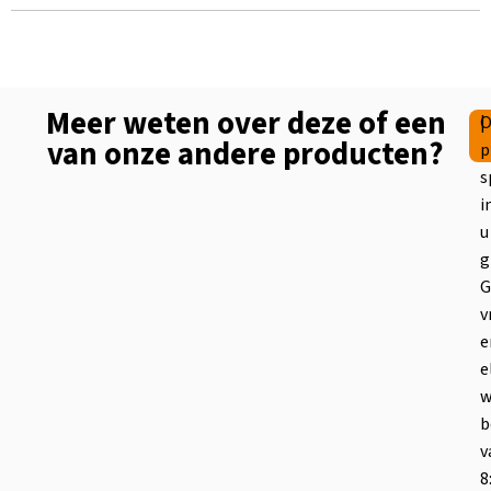
Meer weten over deze of een
|
O
van onze andere producten?
p
s
i
u
g
G
v
e
e
w
b
v
8