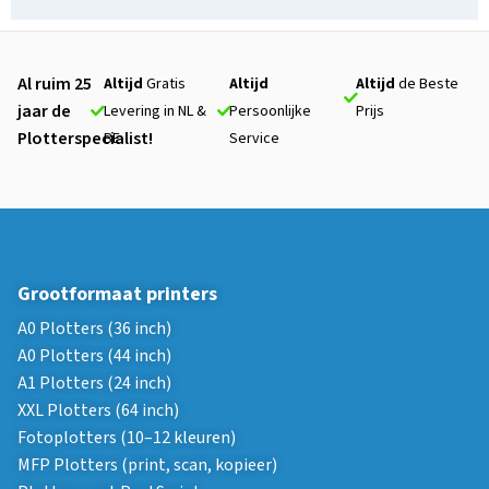
Al ruim 25
Altijd
Gratis
Altijd
Altijd
de Beste
jaar de
Levering in NL &
Persoonlijke
Prijs
Plotterspecialist!
BE
Service
Grootformaat printers
A0 Plotters (36 inch)
A0 Plotters (44 inch)
A1 Plotters (24 inch)
XXL Plotters (64 inch)
Fotoplotters (10–12 kleuren)
MFP Plotters (print, scan, kopieer)